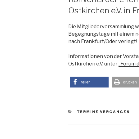
Ostkirchen e.V. in 
Die Mitgliederversammlung wu
Begegnungstage mit einem ne
nach Frankfurt/Oder verlegt!
Informationen von der Vorsta
Ostkirchen e.V. unter
„Forum d
teilen
drucken
KATEGORIEN
TERMINE VERGANGEN