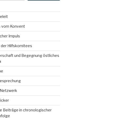
eleit
 vom Konvent
icher Impuls
der Hilfskomitees
erschaft und Begegnung östliches
a
ne
esprechung
 Netzwerk
icker
 Beiträge in chronologischer
nfolge