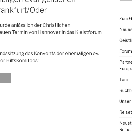
Frankfurt/Oder
Zum G
rde anlässlich der Christlichen
Neues
uen Termin von Hannover in das Kleistforum
Geistl
Forum 
ndssitzung des Konvents der ehemaligen ev.
er Hilfskomitees“
Partn
Europ
Termi
Buchb
Unser
Reiset
Neuste
Reihe