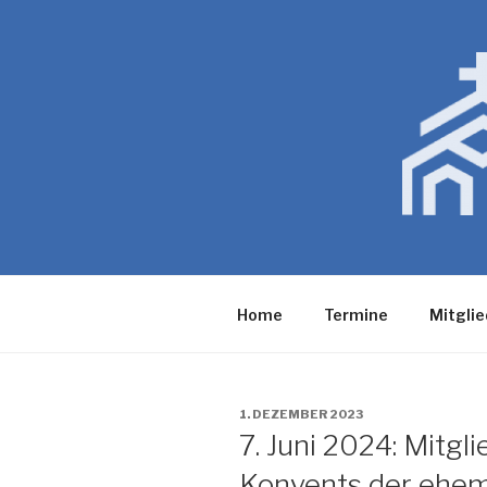
Zum
Inhalt
springen
Home
Termine
Mitglie
VERÖFFENTLICHT
1. DEZEMBER 2023
AM
7. Juni 2024: Mitg
Konvents der ehem