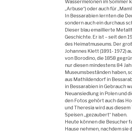
Wassermelonen im Sommer kom
„Arbuse“) oder auch für „Maml
In Bessarabien lernten die Deu
sondern auch ein durchaus s
Dieser blau emaillierte Metal
Geschichte. Er ist – seit den 
des Heimatmuseums. Der groß
Johannes Klett (1891- 1972) a
von Borodino, die 1858
gegrün
nur diesen mindestens 84 Jah
Museumsbeständen haben, son
aus Mathildendorf in Bessarab
in Bessarabien in Gebrauch wa
Neuansiedlung in Polen und di
den Fotos gehört auch das Ho
und Theresia wird aus diesem 
Speisen „gezaubert“ haben.
Heute können die Besucher f
Hause nehmen, nachdem sie d