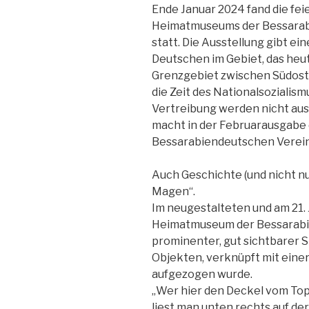
Ende Januar 2024 fand die fei
Heimatmuseums der Bessarabi
statt. Die Ausstellung gibt ei
Deutschen im Gebiet, das heu
Grenzgebiet zwischen Südost
die Zeit des Nationalsozialis
Vertreibung werden nicht au
macht in der Februarausgabe 
Bessarabiendeutschen Vereins
Auch Geschichte (und nicht nu
Magen“.
Im neugestalteten und am 21. 
Heimatmuseum der Bessarabie
prominenter, gut sichtbarer S
Objekten, verknüpft mit einer
aufgezogen wurde.
„Wer hier den Deckel vom Top
liest man unten rechts auf der