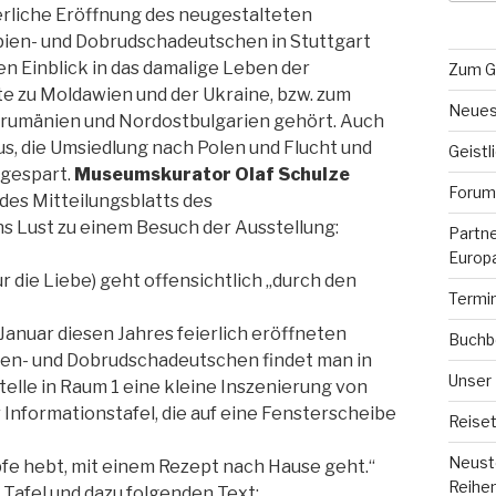
erliche Eröffnung des neugestalteten
en- und Dobrudschadeutschen in Stuttgart
nen Einblick in das damalige Leben der
Zum G
te zu Moldawien und der Ukraine, bzw. zum
Neues
rumänien und Nordostbulgarien gehört. Auch
mus, die Umsiedlung nach Polen und Flucht und
Geistl
sgespart.
Museumskurator Olaf Schulze
Forum 
des Mitteilungsblatts des
 Lust zu einem Besuch der Ausstellung:
Partn
Europ
r die Liebe) geht offensichtlich „durch den
Termi
Januar diesen Jahres feierlich eröffneten
Buchb
n- und Dobrudschadeutschen findet man in
Unser
telle in Raum 1 eine kleine Inszenierung von
 Informationstafel, die auf eine Fensterscheibe
Reiset
Neuste
fe hebt, mit einem Rezept nach Hause geht.“
Reihe
 Tafel und dazu folgenden Text: