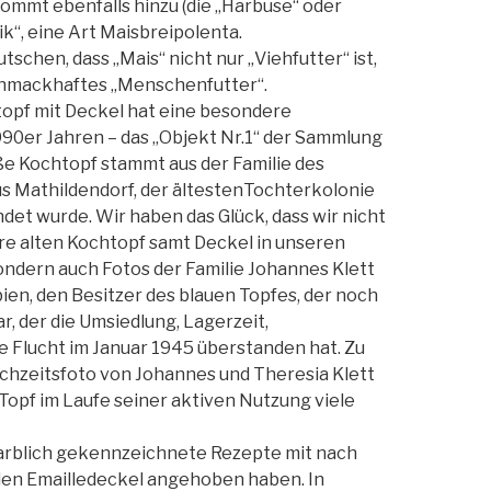
mt ebenfalls hinzu (die „Harbuse“ oder
ik“, eine Art Maisbreipolenta.
tschen, dass „Mais“ nicht nur „Viehfutter“ ist,
chmackhaftes „Menschenfutter“.
ltopf mit Deckel hat eine besondere
1990er Jahren – das „Objekt Nr.1“ der Sammlung
e Kochtopf stammt aus der Familie des
us Mathildendorf, der ältestenTochterkolonie
det wurde. Wir haben das Glück, dass wir nicht
re alten Kochtopf samt Deckel in unseren
dern auch Fotos der Familie Johannes Klett
ien, den Besitzer des blauen Topfes, der noch
r, der die Umsiedlung, Lagerzeit,
e Flucht im Januar 1945 überstanden hat. Zu
chzeitsfoto von Johannes und Theresia Klett
Topf im Laufe seiner aktiven Nutzung viele
arblich gekennzeichnete Rezepte mit nach
en Emailledeckel angehoben haben. In