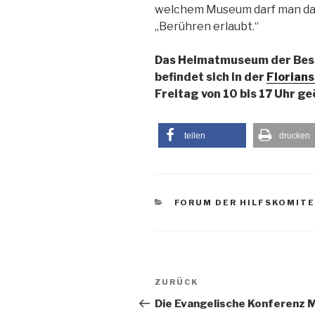
welchem Museum darf man das 
„Berühren erlaubt.“
Das Heimatmuseum der Bes
befindet sich in der
Florians
Freitag von 10 bis 17 Uhr ge
teilen
drucken
KATEGORIEN
FORUM DER HILFSKOMIT
BEITRAGSNAVIGATION
Vorheriger
ZURÜCK
Beitrag
Die Evangelische Konferenz M