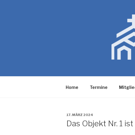
Zum
Inhalt
springen
Home
Termine
Mitglie
VERÖFFENTLICHT
17. MÄRZ 2024
AM
Das Objekt Nr. 1 is