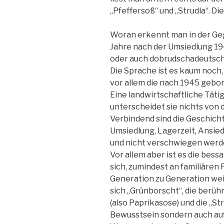
„Pfeffersoß“ und „Strudla“. 
Woran erkennt man in der Geg
Jahre nach der Umsiedlung 1
oder auch dobrudschadeutsc
Die Sprache ist es kaum noch,
vor allem die nach 1945 geb
Eine landwirtschaftliche Täti
unterscheidet sie nichts von
Verbindend sind die Geschicht
Umsiedlung, Lagerzeit, Ansied
und nicht verschwiegen werd
Vor allem aber ist es die bes
sich, zumindest an familiären
Generation zu Generation we
sich „Grünborscht“, die berü
(also Paprikasose) und die „St
Bewusstsein sondern auch auf 