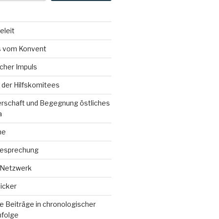
eleit
 vom Konvent
icher Impuls
der Hilfskomitees
erschaft und Begegnung östliches
a
ne
esprechung
 Netzwerk
icker
 Beiträge in chronologischer
nfolge