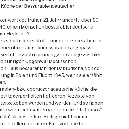
Die Küche der Bessarabiendeutschen
enwart des frühen 21. Jahrhunderts, über 80
940, einen Menschen bessarabiendeutscher
her Herkunft?
 zu sehr haben sich die jüngeren Generationen,
orenen ihrer Umgebungssprache angepasst.
gkeit üben auch nur noch ganz wenige aus, hier
 den übrigen Gegenwartsdeutschen.
en – aus Bessarabien, der Dobrudscha, von der
lung in Polen und Flucht 1945, wenn sie erzählt
en.
sarabien- bzw. dobrudschadeutsche Küche, die
 Festtagen, erhalten hat, deren Rezepte von
itergegeben wurden und werden. Und so haben
hmte warm oder kalt zu geniesende „Pfeffersos“
rudla“ als besondere Beilage nicht nur im
den Tellern erhalten. Eine Vorliebe für