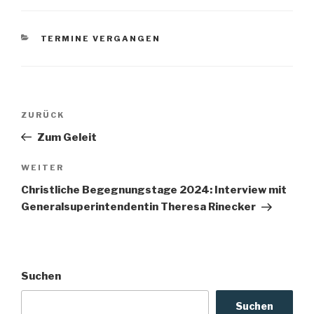
KATEGORIEN
TERMINE VERGANGEN
Beitragsnavigation
Vorheriger
ZURÜCK
Beitrag
Zum Geleit
Nächster
WEITER
Beitrag
Christliche Begegnungstage 2024: Interview mit
Generalsuperintendentin Theresa Rinecker
Suchen
Suchen