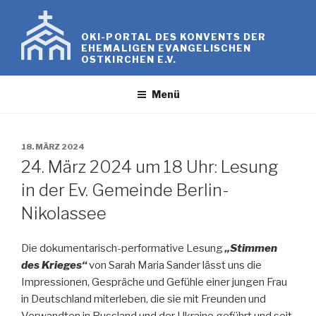
Zum
Inhalt
OKI-PORTAL DES KONVENTS DER
springen
EHEMALIGEN EVANGELISCHEN
OSTKIRCHEN E.V.
Menü
VERÖFFENTLICHT
18. MÄRZ 2024
AM
24. März 2024 um 18 Uhr: Lesung
in der Ev. Gemeinde Berlin-
Nikolassee
Die dokumentarisch-performative Lesung
„Stimmen
des Krieges“
von Sarah Maria Sander lässt uns die
Impressionen, Gespräche und Gefühle einer jungen Frau
in Deutschland miterleben, die sie mit Freunden und
Verwandten in Russland und der Ukraine geführt und seit