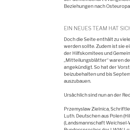
Beziehungen nach Osteuropa u
EIN NEUES TEAM HAT SI
Doch die Seite enthält zu viele
werden sollte. Zudem ist sie 
der Hilfskomitees und Gemein
„Mitteilungsblätter“ waren d
angekündigt. So hat der Vors
beizubehalten und bis Septe
auszubauen.
Ursächlich sind nun an der Red
Przemyslaw Zielnica, Schriftle
Luth. Deutschen aus Polen (Hi
(Landsmannschaft Weichsel-W
Bundessprecher der LWW Lehr