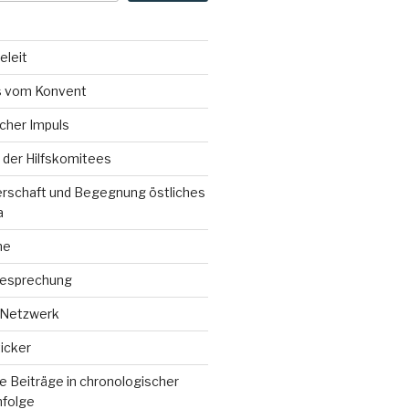
eleit
 vom Konvent
icher Impuls
der Hilfskomitees
erschaft und Begegnung östliches
a
ne
esprechung
 Netzwerk
icker
 Beiträge in chronologischer
nfolge