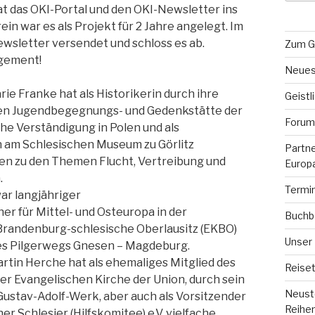
 das OKI-Portal und den OKI-Newsletter ins
in war es als Projekt für 2 Jahre angelegt. Im
ewsletter versendet und schloss es ab.
Zum G
agement!
Neues
ie Franke hat als Historikerin durch ihre
Geistl
alen Jugendbegegnungs- und Gedenkstätte der
Forum 
che Verständigung in Polen und als
en am Schlesischen Museum zu Görlitz
Partn
en zu den Themen Flucht, Vertreibung und
Europ
.
Termi
war langjähriger
r für Mittel- und Osteuropa in der
Buchb
Brandenburg-schlesische Oberlausitz (EKBO)
Unser
 des Pilgerwegs Gnesen – Magdeburg.
rtin Herche hat als ehemaliges Mitglied des
Reiset
r Evangelischen Kirche der Union, durch sein
Neuste
ustav-Adolf-Werk, aber auch als Vorsitzender
Reihe
r Schlesier (Hilfskomitee) e.V. vielfache