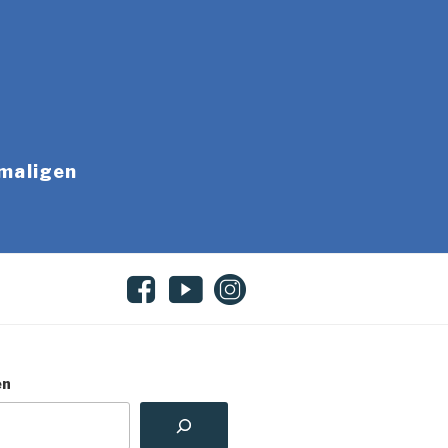
emaligen
en