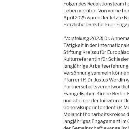
Folgendes Redaktionsteam hat
Leben gerufen. Von vorne here
April 2025 wurde der letzte N
Herzliche Dank für Euer Eng
(Vorstellung 2023)
Dr. Annemar
Tätigkeit in der Internation
Stiftung Kreisau für Europäis
Kulturreferentin für Schlesi
langjährige Arbeitserfahrung
Versöhnung sammeln können
Pfarrer i.R. Dr. Justus Werdin 
Partnerschaftsverantwortliche
Evangelischen Kirche Berlin-
und ist einer der Initiatoren
Generalsuperintendent i.R. Ma
Melanchthonarbeitskreises de
langjähriges Engagement im G
der Gemeinschaft evangelische