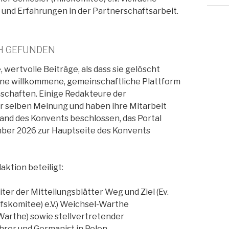
nd Erfahrungen in der Partnerschaftsarbeit.
CH GEFUNDEN
, wertvolle Beiträge, als dass sie gelöscht
eine willkommene, gemeinschaftliche Plattform
schaften. Einige Redakteure der
er selben Meinung und haben ihre Mitarbeit
tand des Konvents beschlossen, das Portal
mber 2026 zur Hauptseite des Konvents
aktion beteiligt:
iter der Mitteilungsblätter Weg und Ziel (Ev.
lfskomitee) e.V.) Weichsel-Warthe
arthe) sowie stellvertretender
er und Germanist in Polen