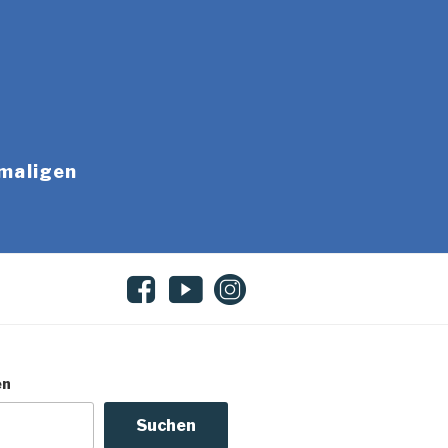
emaligen
en
Suchen