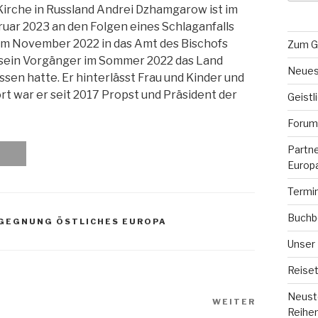
Kirche in Russland Andrei Dzhamgarow ist im
ruar 2023 an den Folgen eines Schlaganfalls
m November 2022 in das Amt des Bischofs
Zum G
sein Vorgänger im Sommer 2022 das Land
Neues
ssen hatte. Er hinterlässt Frau und Kinder und
rt war er seit 2017 Propst und Präsident der
Geistl
Forum 
Partn
Europ
Termi
Buchb
GEGNUNG ÖSTLICHES EUROPA
Unser
Reiset
Neuste
WEITER
Nächster
Reihe