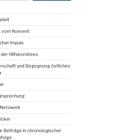
eleit
 vom Konvent
icher Impuls
der Hilfskomitees
erschaft und Begegnung östliches
a
ne
esprechung
 Netzwerk
icker
 Beiträge in chronologischer
nfolge