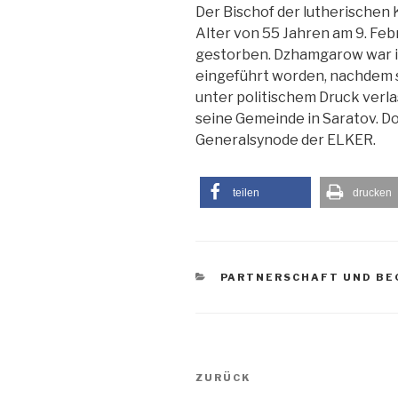
Der Bischof der lutherischen 
Alter von 55 Jahren am 9. Feb
gestorben. Dzhamgarow war i
eingeführt worden, nachdem 
unter politischem Druck verla
seine Gemeinde in Saratov. Do
Generalsynode der ELKER.
teilen
drucken
KATEGORIEN
PARTNERSCHAFT UND BE
BEITRAGSNAVIGATION
Vorheriger
ZURÜCK