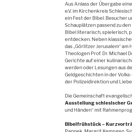
Aus Anlass der Übergabe eine
e.V. im Kirchenkreis Schlesisc
ein Fest der Bibel. Besucher 
Schauplätzen passend zu den
Bibel literarisch, spielerisch,
entdecken. Neben klassisch
das „Görlitzer Jerusalem“ am 
Theologen Prof. Dr. Michael 
Gerichte auf einer kulinarisc
werden oder Lesungen aus der
Geldgeschichten in der Volks-
der Polizeidirektion und Lie
Die Gemeinschaft evangelischer
Ausstellung schlesischer 
und Händen“ mit Rahmenprog
Bibelfrühstück
– Kurzvortr
Pannek, Margrit Kempgen, Syl