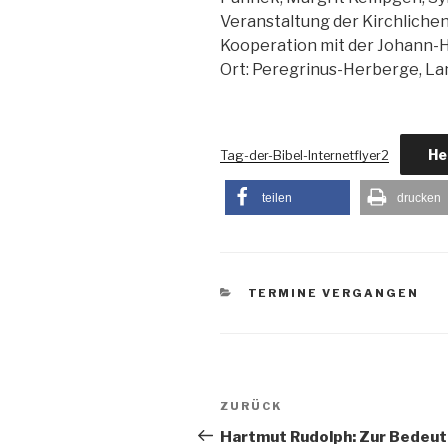
Veranstaltung der Kirchlichen
Kooperation mit der Johann-
Ort: Peregrinus-Herberge, La
He
Tag-der-Bibel-Internetflyer2
teilen
drucken
KATEGORIEN
TERMINE VERGANGEN
BEITRAGSNAVIGATION
Vorheriger
ZURÜCK
Beitrag
Hartmut Rudolph: Zur Bedeut