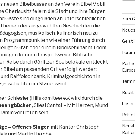
s neuen Bibelbusses an den Verein BibelMobil
he Oberlausitz feiern die Stadt und ihre Bürger
und Gäste sind eingeladen an unterschiedlichen
Zum G
 Themen der ausgewählten Geschichten die
Neues
 pädagogisch, musikalisch, kulinarisch neu zu
en Programmpunkten wie einer Führung durch
Geistl
Heiligen Grab oder einem Bibelseminar mit dem
Forum 
Domsgen können beispielsweise Biblische
hen Reise durch Görlitzer Speiselokale entdeckt
Partn
 Bibel am passenden Ort verfolgt werden:
Europ
 und Raiffeisenbank, Kriminalgeschichten in
Termi
besgeschichten im Standesamt.
Buchb
 Schlesier (Hilfskomitee) e.V. wird durch die
Unser
Gesangbücher
„Silesi Cantat – Mit Herzen, Mund
ramm vertreten sein.
Reiset
Neuste
äge – Offenes Singen
mit Kantor Christoph
Reihe
via und Martin Herche