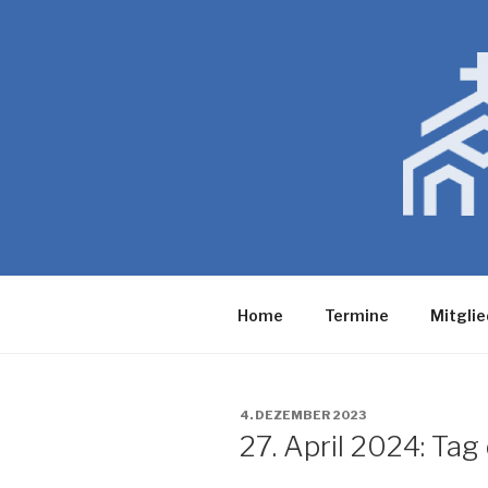
Zum
Inhalt
springen
Home
Termine
Mitglie
VERÖFFENTLICHT
4. DEZEMBER 2023
AM
27. April 2024: Tag 