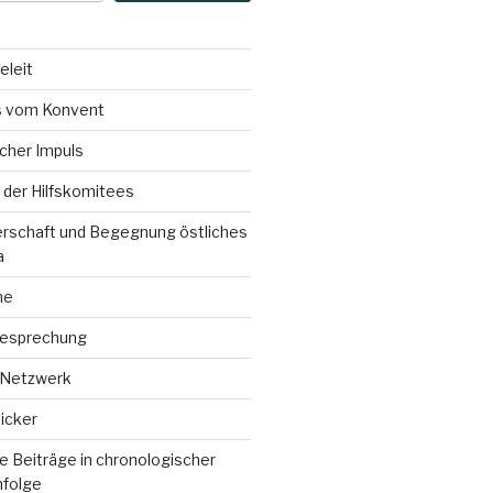
eleit
 vom Konvent
icher Impuls
der Hilfskomitees
erschaft und Begegnung östliches
a
ne
esprechung
 Netzwerk
icker
 Beiträge in chronologischer
nfolge