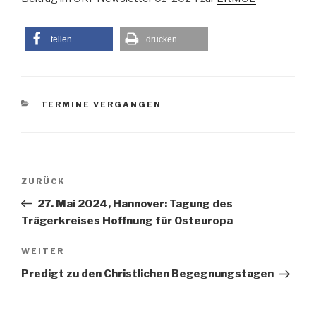
teilen
drucken
KATEGORIEN
TERMINE VERGANGEN
Beitragsnavigation
Vorheriger
ZURÜCK
Beitrag
27. Mai 2024, Hannover: Tagung des
Trägerkreises Hoffnung für Osteuropa
Nächster
WEITER
Beitrag
Predigt zu den Christlichen Begegnungstagen