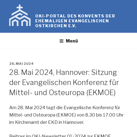
Zum
Inhalt
OKI-PORTAL DES KONVENTS DER
springen
EHEMALIGEN EVANGELISCHEN
OSTKIRCHEN E.V.
Menü
VERÖFFENTLICHT
26. MAI 2024
AM
28. Mai 2024, Hannover: Sitzung
der Evangelischen Konferenz für
Mittel- und Osteuropa (EKMOE)
Am 28. Mai 2024 tagt die Evangelische Konferenz für
Mittel- und Osteuropa (EKMOE) von 8.30 bis 17.00 Uhr
im Kirchenamt der EKD in Hannover.
Beitrag im OKI-Newsletter 01-2024 zur
EKMOE