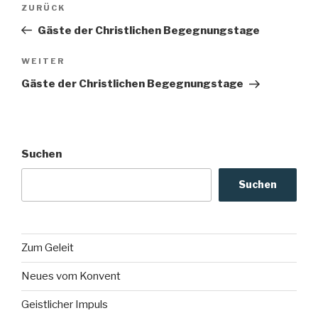
Vorheriger
ZURÜCK
Beitrag
Gäste der Christlichen Begegnungstage
Nächster
WEITER
Beitrag
Gäste der Christlichen Begegnungstage
Suchen
Suchen
Zum Geleit
Neues vom Konvent
Geistlicher Impuls