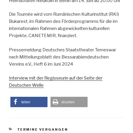
Heimathafen Neukölln in Berlin am 14. Juni ab 20.00 Uhr
Die Tournée wird vom Rumänischen Kulturinstitut (RKI)
Bukarest, im Rahmen des Förderprogramms für die im
internationalen Rahmen abgewickelten kulturellen
Projekte, CANETEMIR, finanziert.
Pressemeldung Deutsches Staatstheater Temeswar
nach Mitteilungsblatt des Bessarabiendeutschen
Vereins e.V., Heft 6 im Juni 2024
Interview mit der Regisseurin auf der Seite der
Deutschen Welle
teilen
drucken
KATEGORIEN
TERMINE VERGANGEN