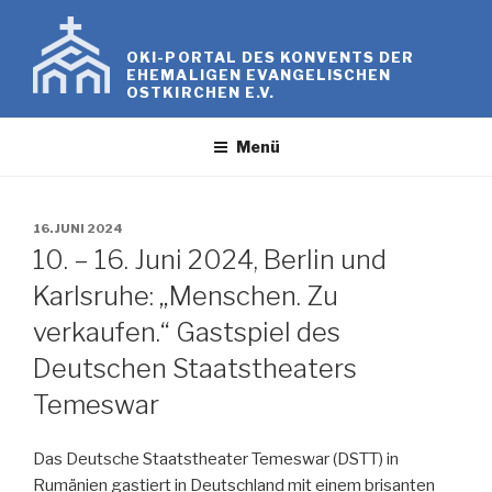
Zum
Inhalt
OKI-PORTAL DES KONVENTS DER
springen
EHEMALIGEN EVANGELISCHEN
OSTKIRCHEN E.V.
Menü
VERÖFFENTLICHT
16. JUNI 2024
AM
10. – 16. Juni 2024, Berlin und
Karlsruhe: „Menschen. Zu
verkaufen.“ Gastspiel des
Deutschen Staatstheaters
Temeswar
Das Deutsche Staatstheater Temeswar (DSTT) in
Rumänien gastiert in Deutschland mit einem brisanten