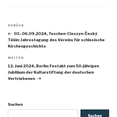
Beitragsnavigation
Vorheriger
ZURÜCK
Beitrag
03.-06.09.2024, Teschen-Cieszyn-Český
Těšín: Jahrestagung des Vereins für schlesische
Kirchengeschichte
Nächster
WEITER
Beitrag
12. Juni 2024, Berlin: Festakt zum 50-jährigen
Jubiläum der Kulturstiftung der deutschen
Vertriebenen
Suchen
Suchen