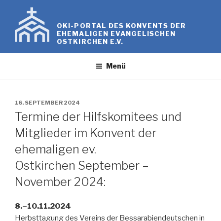
Zum
Inhalt
OKI-PORTAL DES KONVENTS DER
springen
EHEMALIGEN EVANGELISCHEN
OSTKIRCHEN E.V.
Menü
VERÖFFENTLICHT
16. SEPTEMBER 2024
AM
Termine der Hilfskomitees und
Mitglieder im Konvent der
ehemaligen ev.
Ostkirchen September –
November 2024:
8.–10.11.2024
Herbsttagung des Vereins der Bessarabiendeutschen in