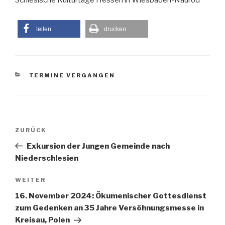
Schlesische Kulturtage Hessen in Wiesbaden-Naurod
teilen
drucken
KATEGORIEN
TERMINE VERGANGEN
Beitragsnavigation
Vorheriger
ZURÜCK
Beitrag
Exkursion der Jungen Gemeinde nach
Niederschlesien
Nächster
WEITER
Beitrag
16. November 2024: Ökumenischer Gottesdienst
zum Gedenken an 35 Jahre Versöhnungsmesse in
Kreisau, Polen