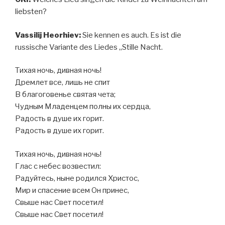
liebsten?
Vassilij Heorhiev:
Sie kennen es auch. Es ist die
russische Variante des Liedes „Stille Nacht.
Тихая ночь, дивная ночь!
Дремлет все, лишь не спит
В благоговенье святая чета;
Чудным Младенцем полны их сердца,
Радость в душе их горит.
Радость в душе их горит.
Тихая ночь, дивная ночь!
Глас с небес возвестил:
Радуйтесь, ныне родился Христос,
Мир и спасение всем Он принес,
Свыше нас Свет посетил!
Свыше нас Свет посетил!