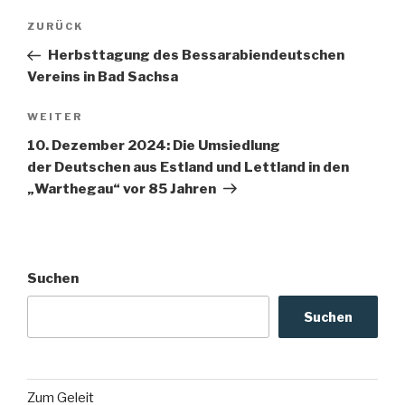
Beitragsnavigation
Vorheriger
ZURÜCK
Beitrag
Herbsttagung des Bessarabiendeutschen
Vereins in Bad Sachsa
Nächster
WEITER
Beitrag
10. Dezember 2024: Die Umsiedlung
der Deutschen aus Estland und Lettland in den
„Warthegau“ vor 85 Jahren
Suchen
Suchen
Zum Geleit