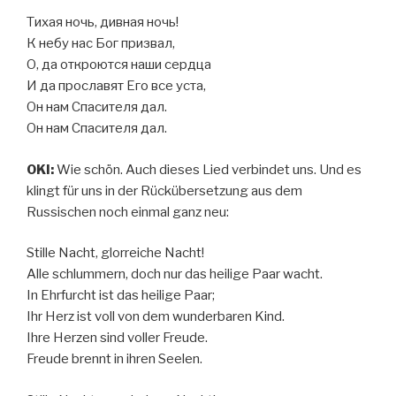
Тихая ночь, дивная ночь!
К небу нас Бог призвал,
О, да откроются наши сердца
И да прославят Его все уста,
Он нам Спасителя дал.
Он нам Спасителя дал.
OKI:
Wie schön. Auch dieses Lied verbindet uns. Und es
klingt für uns in der Rückübersetzung aus dem
Russischen noch einmal ganz neu:
Stille Nacht, glorreiche Nacht!
Alle schlummern, doch nur das heilige Paar wacht.
In Ehrfurcht ist das heilige Paar;
Ihr Herz ist voll von dem wunderbaren Kind.
Ihre Herzen sind voller Freude.
Freude brennt in ihren Seelen.