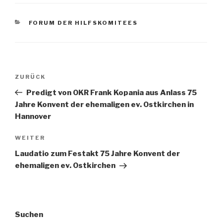
KATEGORIEN
FORUM DER HILFSKOMITEES
Beitragsnavigation
Vorheriger
ZURÜCK
Beitrag
Predigt von OKR Frank Kopania aus Anlass 75
Jahre Konvent der ehemaligen ev. Ostkirchen in
Hannover
Nächster
WEITER
Beitrag
Laudatio zum Festakt 75 Jahre Konvent der
ehemaligen ev. Ostkirchen
Suchen