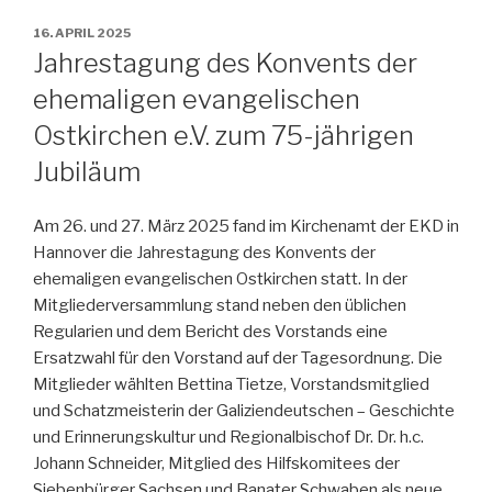
VERÖFFENTLICHT
16. APRIL 2025
AM
Jahrestagung des Konvents der
ehemaligen evangelischen
Ostkirchen e.V. zum 75-jährigen
Jubiläum
Am 26. und 27. März 2025 fand im Kirchenamt der EKD in
Hannover die Jahrestagung des Konvents der
ehemaligen evangelischen Ostkirchen statt. In der
Mitgliederversammlung stand neben den üblichen
Regularien und dem Bericht des Vorstands eine
Ersatzwahl für den Vorstand auf der Tagesordnung. Die
Mitglieder wählten Bettina Tietze, Vorstandsmitglied
und Schatzmeisterin der Galiziendeutschen – Geschichte
und Erinnerungskultur und Regionalbischof Dr. Dr. h.c.
Johann Schneider, Mitglied des Hilfskomitees der
Siebenbürger Sachsen und Banater Schwaben als neue