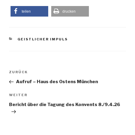
teilen
drucken
KATEGORIEN
GEISTLICHER IMPULS
Beitragsnavigation
Vorheriger
ZURÜCK
Beitrag
Aufruf – Haus des Ostens München
Nächster
WEITER
Beitrag
Bericht über die Tagung des Konvents 8./9.4.26