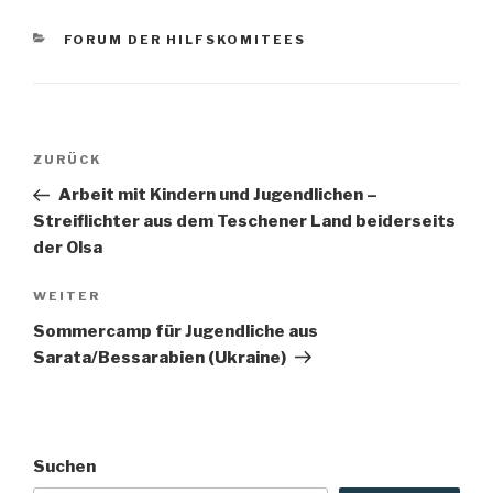
KATEGORIEN
FORUM DER HILFSKOMITEES
Beitragsnavigation
Vorheriger
ZURÜCK
Beitrag
Arbeit mit Kindern und Jugendlichen –
Streiflichter aus dem Teschener Land beiderseits
der Olsa
Nächster
WEITER
Beitrag
Sommercamp für Jugendliche aus
Sarata/Bessarabien (Ukraine)
Suchen