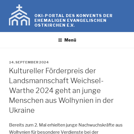
Zum
Inhalt
OKI-PORTAL DES KONVENTS DER
springen
EHEMALIGEN EVANGELISCHEN
OSTKIRCHEN E.V.
Menü
VERÖFFENTLICHT
14. SEPTEMBER 2024
AM
Kultureller Förderpreis der
Landsmannschaft Weichsel-
Warthe 2024 geht an junge
Menschen aus Wolhynien in der
Ukraine
Bereits zum 2. Mal erhielten junge Nachwuchskräfte aus
Wolhynien für besondere Verdienste bei der