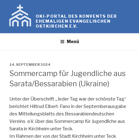
Zum
Inhalt
OKI-PORTAL DES KONVENTS DER
springen
EHEMALIGEN EVANGELISCHEN
OSTKIRCHEN E.V.
Menü
VERÖFFENTLICHT
14. SEPTEMBER 2024
AM
Sommercamp für Jugendliche aus
Sarata/Bessarabien (Ukraine)
Unter der Überschrift „Jeder Tag war der schönste Tag“
berichtet Hiltrud Elbert-Fano in der Septemberausgabe
des Mitteilungsblatts des Bessarabiendeutschen
Vereins e.V. über das Sommercamp für Jugendliche aus
Sarata in Kirchheim unter Teck.
Im Rahmen der von der Stadt Kirchheim unter Teck