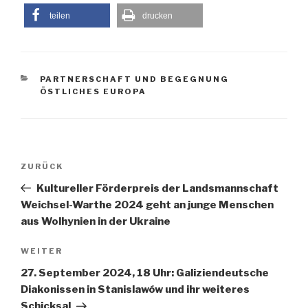
teilen
drucken
KATEGORIEN
PARTNERSCHAFT UND BEGEGNUNG
ÖSTLICHES EUROPA
Beitragsnavigation
Vorheriger
ZURÜCK
Beitrag
Kultureller Förderpreis der Landsmannschaft
Weichsel-Warthe 2024 geht an junge Menschen
aus Wolhynien in der Ukraine
Nächster
WEITER
Beitrag
27. September 2024, 18 Uhr: Galiziendeutsche
Diakonissen in Stanislawów und ihr weiteres
Schicksal